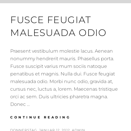
FUSCE FEUGIAT
MALESUADA ODIO
Praesent vestibulum molestie lacus. Aenean
nonummy hendrerit mauris. Phasellus porta.
Fusce suscipit varius mum sociis natoque
penatibus et magnis. Nulla dui. Fusce feugiat
malesuada odio. Morbi nunc odio, gravida at,
cursus nec, luctus a, lorem. Maecenas tristique
orci ac sem. Duis ultricies pharetra magna.
Donec …
FUSCE
CONTINUE READING
FEUGIAT
MALESUADA
POSTED
BY
DONNERSTAG, JANUAR 12, 2012
ADMIN