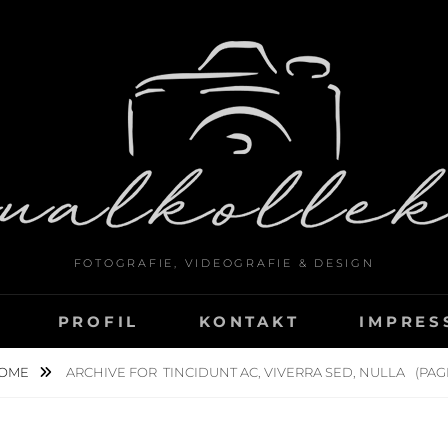
FOTOGRAFIE, VIDEOGRAFIE & DESIGN
PROFIL
KONTAKT
IMPRES
OME
ARCHIVE FOR
TINCIDUNT AC, VIVERRA SED, NULLA
(PAGE